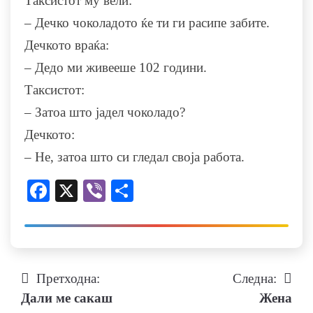
Таксистот му вели:
– Дечко чоколадото ќе ти ги расипе забите.
Дечкото враќа:
– Дедо ми живееше 102 години.
Таксистот:
– Затоа што јадел чоколадо?
Дечкото:
– Не, затоа што си гледал своја работа.
Facebook
X
Viber
Share
Претходна:
Следна:
Навигација
Дали ме сакаш
Жена