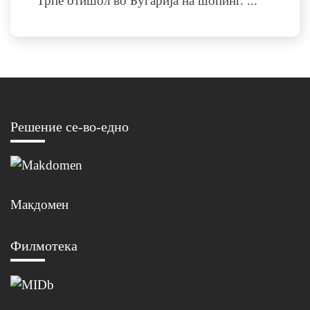
Трпе отишол во Бугарија на шопинг.
...
Решение се-во-едно
Макдомен
Филмотека