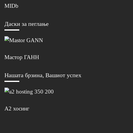
MIDb
Даски за пеглање
Мастор ГАНН
Нашата брзина, Вашиот успех
А2 хосинг