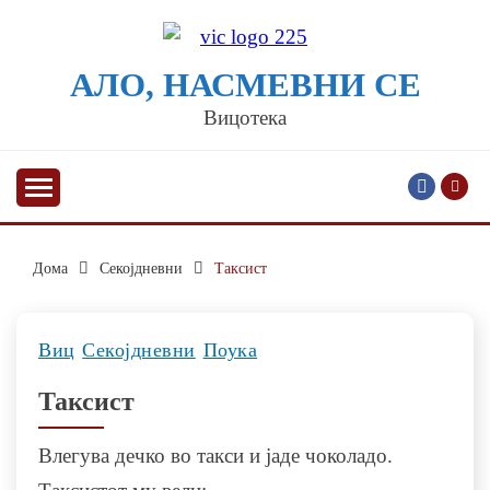
Skip
to
content
АЛО, НАСМЕВНИ СЕ
Вицотека
Дома
Секојдневни
Таксист
Виц
Секојдневни
Поука
Таксист
Влегува дечко во такси и јаде чоколадо.