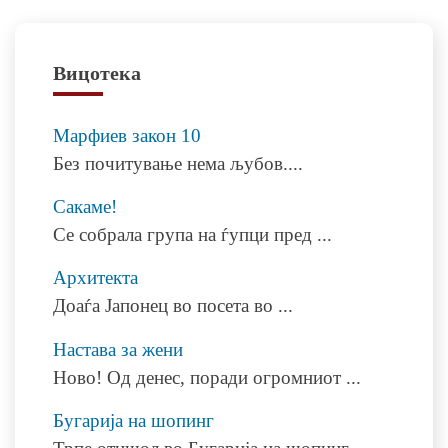
на
напис
Вицотека
Марфиев закон 10
Без почитување нема љубов.
...
Сакаме!
Се собрала група на ѓyпци пред
...
Архитекта
Доаѓа Јапонец во посета во
...
Настава за жени
Ново! Од денес, поради огромниот
...
Бугарија на шопинг