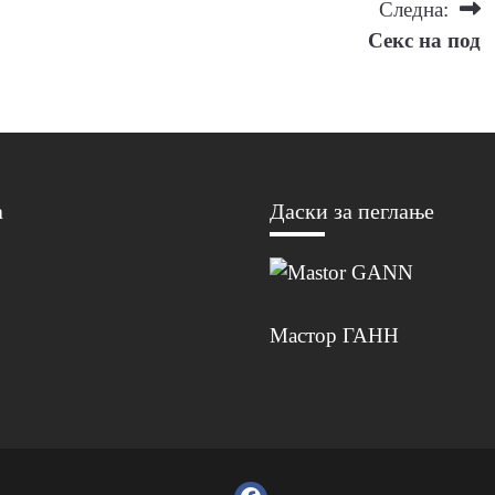
Следна:
Секс на под
а
Даски за пеглање
Мастор ГАНН