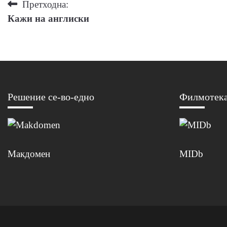
Навигација
Претходна:
Кажи на англиски
на
напис
Решение се-во-едно
Филмотек
Макдомен
MIDb