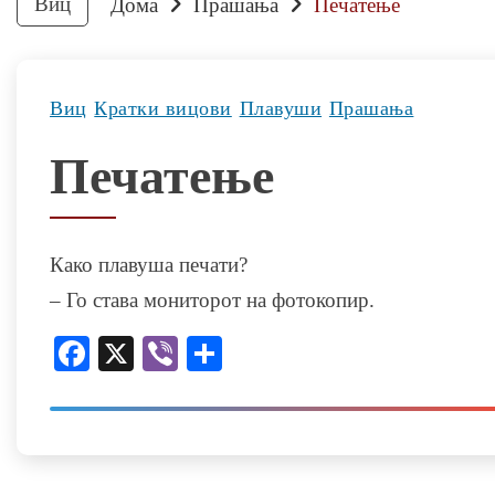
Виц
Дома
Прашања
Печатење
Виц
Кратки вицови
Плавуши
Прашања
Печатење
Како плавуша печати?
– Го става мониторот на фотокопир.
Facebook
X
Viber
Share