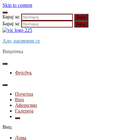
Skip to content
Барај за:
Барај за:
Ало, насмевни се
Вицотека
Фејсбук
Почетна
Виц
Афоризми
Галерија
Виц
Дома