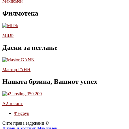
Макдомен
Филмотека
MIDb
Даски за пеглање
Мастор ГАНН
Нашата брзина, Вашиот успех
А2 хосинг
Фејсбук
Сите права задржани ©
Дизајн и хостинг Макдомен