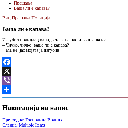
Прашања
Ваша ли е капава?
Виц
Прашања
Полиција
Ваша ли е капава?
Изгубил полицаец капа, дете ја нашло и го прашало:
– Чичко, чичко, ваша ли е капава?
– Ма не, јас мојата ја изгубив.
Facebook
X
Viber
Share
Навигација на напис
Претходна:
Господине Водник
Следна:
Multiple Items