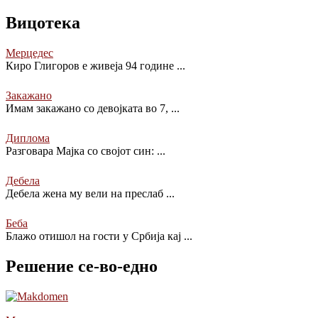
Вицотека
Мерцедес
Киро Глигоров е живеја 94 године
...
Закажано
Имам закажано со девојката во 7,
...
Диплома
Разговара Мајка со својот син:
...
Дебела
Дебела жена му вели на преслаб
...
Беба
Блажо отишол на гости у Србија кај
...
Решение се-во-едно