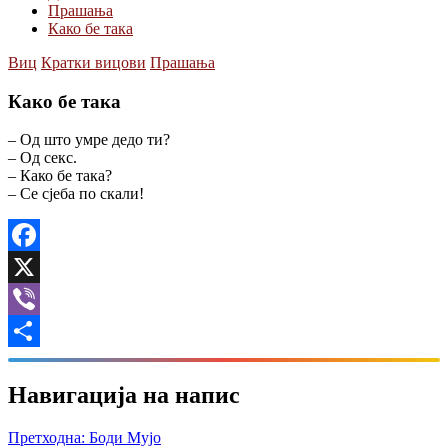
Прашања
Како бе така
Виц
Кратки вицови
Прашања
Како бе така
– Од што умре дедо ти?
– Од секс.
– Како бе така?
– Се сјеба по скали!
Facebook
X
Viber
Share
Навигација на напис
Претходна:
Боди Мујо