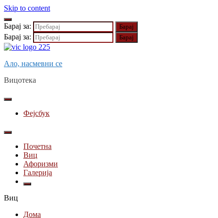
Skip to content
Барај за:
Барај за:
Ало, насмевни се
Вицотека
Фејсбук
Почетна
Виц
Афоризми
Галерија
Виц
Дома