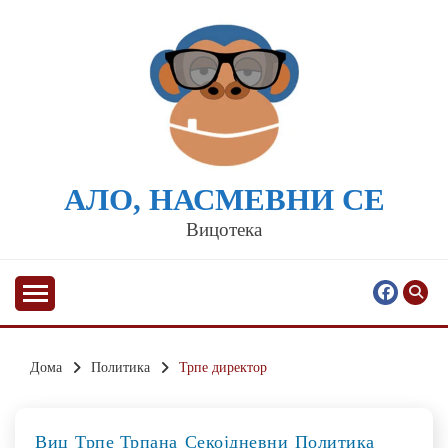
Skip
to
content
АЛО, НАСМЕВНИ СЕ
Вицотека
Дома
Политика
Трпе директор
Виц
Трпе Трпана
Секојдневни
Политика