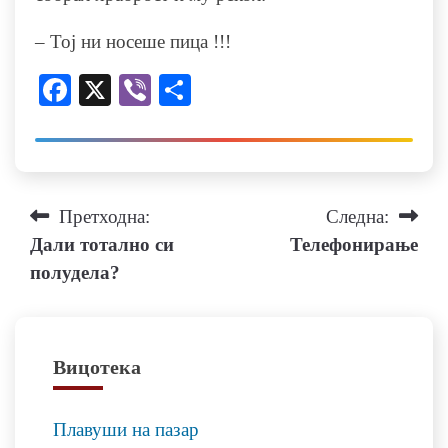
– Тој ни носеше пица !!!
Facebook
X
Viber
Share
Навигација
Претходна:
Следна:
Дали тотално си
Телефонирање
на
полудела?
напис
Вицотека
Плавуши на пазар