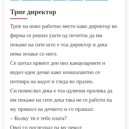
Трпе директор
Трпе на ново работно место како директор во
фирма се решил уште од почеток да им
покаже на сите што е тоа директор и дека
нема зезање со него.
Се шетал првиот ден низ канцелариите и
видел еден дечко како ноншалантно се
потпира на ѕидот и гледа во празно.
Си помислил дека е тоа одлична прилика да
им покаже на сите дека така не се работи па
му пришол на дечкото и го прашал:
– Колку ти е тебе плата?
Овој го погледнал па му рекол: