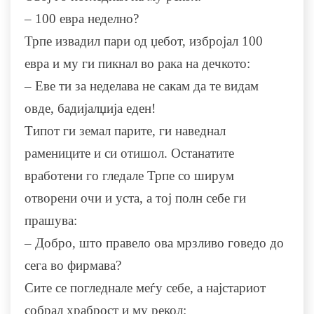
– 100 евра неделно?
Трпе извадил пари од џебот, избројал 100
евра и му ги пикнал во рака на дечкото:
– Еве ти за неделава не сакам да те видам
овде, бадијалџија еден!
Типот ги земал парите, ги наведнал
рамениците и си отишол. Останатите
вработени го гледале Трпе со ширум
отворени очи и уста, а тој полн себе ги
прашува:
– Добро, што правело ова мрзливо говедо до
сега во фирмава?
Сите се погледнале меѓу себе, а најстариот
собрал храброст и му рекол: