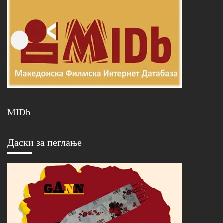
MIDb
Даски за пеглање