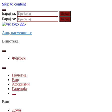
Skip to content
Барај за:
Барај за:
Ало, насмевни се
Вицотека
Фејсбук
Почетна
Виц
Афоризми
Галерија
Виц
Дома