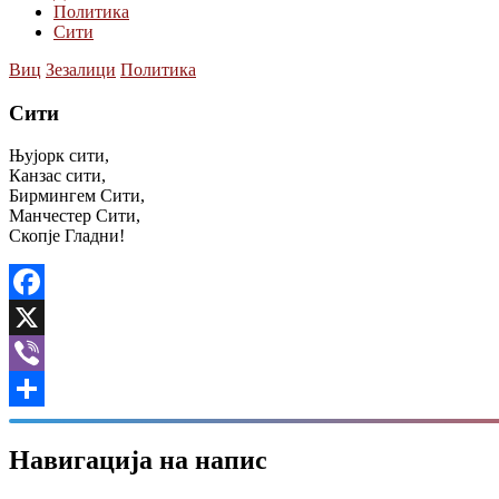
Политика
Сити
Виц
Зезалици
Политика
Сити
Њујорк сити,
Канзас сити,
Бирмингем Сити,
Манчестер Сити,
Скопје Гладни!
Facebook
X
Viber
Share
Навигација на напис