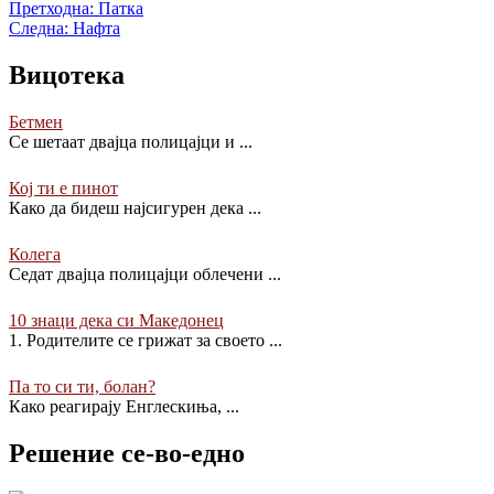
Претходна:
Патка
Следна:
Нафта
Вицотека
Бетмен
Се шетаат двајца полицајци и
...
Кој ти е пинот
Како да бидеш најсигурен дека
...
Колега
Седат двајца полицајци облечени
...
10 знаци дека си Mакедонец
1. Родителите се грижат за своето
...
Па то си ти, болан?
Како реагирају Енглескиња,
...
Решение се-во-едно