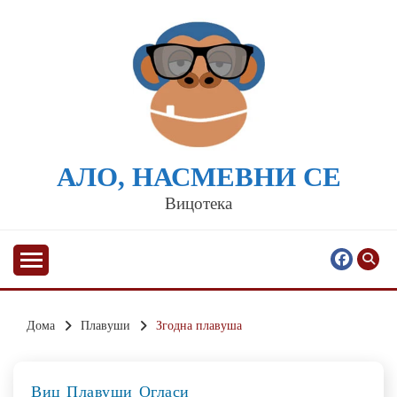
Skip
to
content
АЛО, НАСМЕВНИ СЕ
Вицотека
Дома
Плавуши
Згодна плавуша
Виц
Плавуши
Огласи