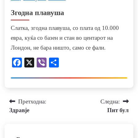
Згодна плавуша
Слатка, згодна плавуша, со плата од 10.000
евра, куќа со базен и стан во центарот на
Лондон, не бара ништо, само се фали.
Facebook
X
Viber
Share
Навигација
Претходна:
Следна:
Здравје
Пит бул
на
напис