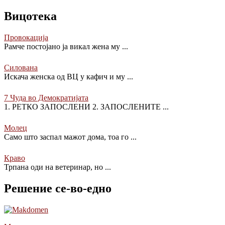
Вицотека
Провокација
Рамче постојано ја викал жена му
...
Силована
Искача женска од ВЦ у кафич и му
...
7 Чуда во Демократијата
1. РЕТКО ЗАПОСЛЕНИ 2. ЗАПОСЛЕНИТЕ
...
Молец
Само што заспал мажот дома, тоа го
...
Краво
Трпана оди на ветеринар, но
...
Решение се-во-едно