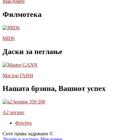
Макдомен
Филмотека
MIDb
Даски за пеглање
Мастор ГАНН
Нашата брзина, Вашиот успех
А2 хосинг
Фејсбук
Сите права задржани ©
Дизајн и хостинг Макдомен