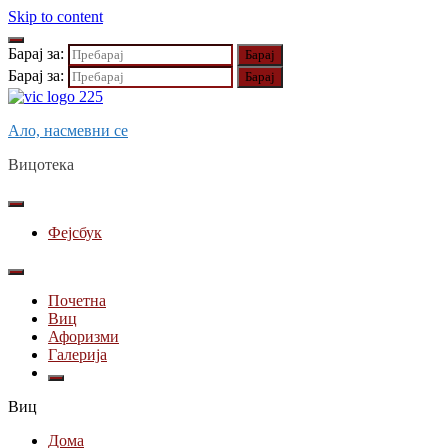
Skip to content
Барај за:
Барај за:
Ало, насмевни се
Вицотека
Фејсбук
Почетна
Виц
Афоризми
Галерија
Виц
Дома