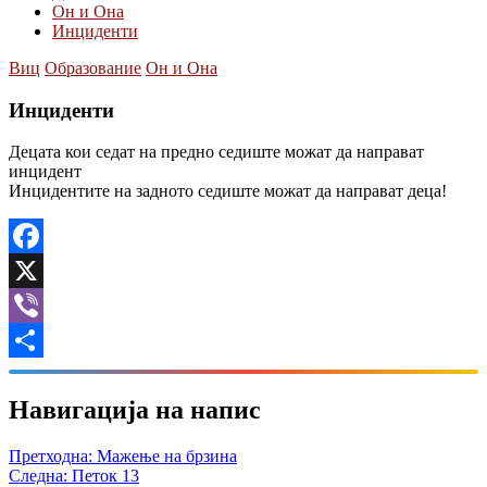
Он и Она
Инциденти
Виц
Образованиe
Он и Она
Инциденти
Децата кои седат на предно седиште можат да направат
инцидент
Инцидентите на задното седиште можат да направат деца!
Facebook
X
Viber
Share
Навигација на напис
Претходна:
Мажење на брзина
Следна:
Петок 13