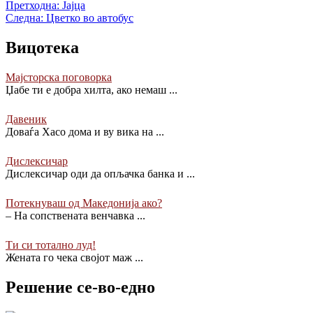
Претходна:
Јајца
Следна:
Цветко во автобус
Вицотека
Мајсторска поговорка
Џабе ти е добра хилта, ако немаш
...
Давеник
Доваѓа Хасо дома и ву вика на
...
Дислексичар
Дислексичар оди да опљачка банка и
...
Потекнуваш од Mакедонија ако?
– На сопствената венчавка
...
Ти си тотално луд!
Жената го чека својот маж
...
Решение се-во-едно