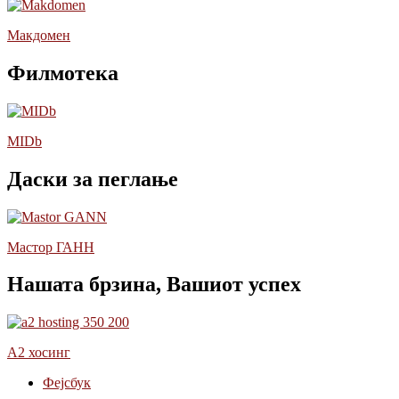
Макдомен
Филмотека
MIDb
Даски за пеглање
Мастор ГАНН
Нашата брзина, Вашиот успех
А2 хосинг
Фејсбук