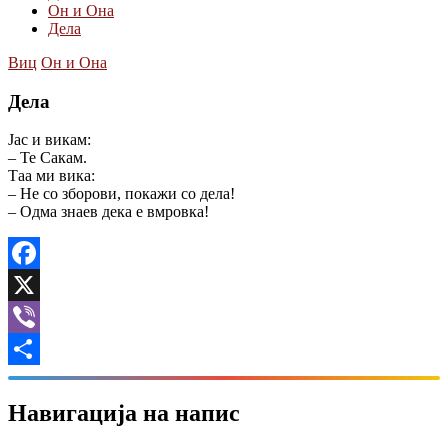
Он и Она
Дела
Виц
Он и Она
Дела
Јас и викам:
– Те Сакам.
Таа ми вика:
– Не со зборови, покажи со дела!
– Одма знаев дека е вмровка!
Facebook
X
Viber
Share
Навигација на напис