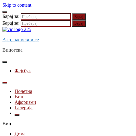
Skip to content
Барај за:
Барај за:
Ало, насмевни се
Вицотека
Фејсбук
Почетна
Виц
Афоризми
Галерија
Виц
Дома