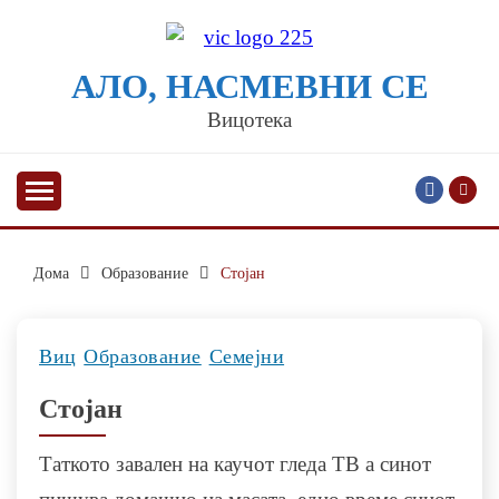
Skip
to
content
АЛО, НАСМЕВНИ СЕ
Вицотека
Дома
Образованиe
Стојан
Виц
Образованиe
Семејни
Стојан
Tаткото завален на каучот гледа ТВ а синот