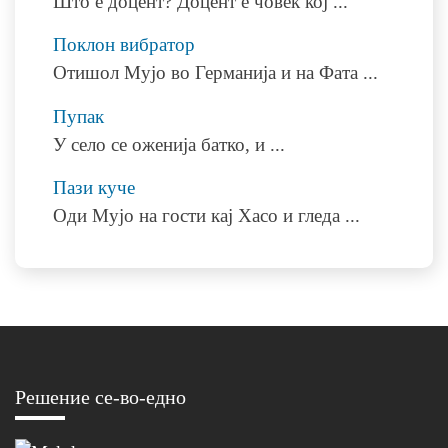
Што е доцент? Доцент е човек кој
...
Поклон вибратор
Отишол Мујо во Германија и на Фата
...
Пупак
У село се оженија батко, и
...
Пази куче
Оди Мујо на гости кај Хасо и гледа
...
Решение се-во-едно