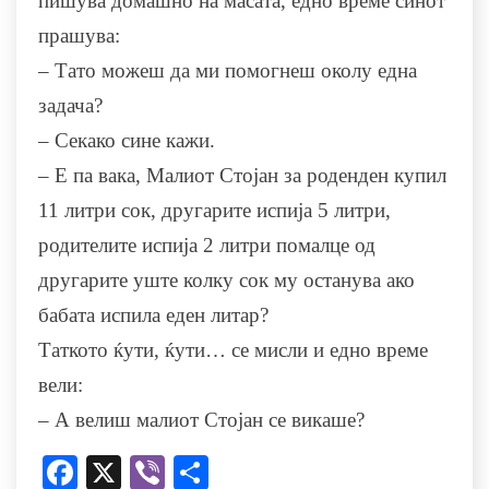
пишува домашно на масата, едно време синот
прашува:
– Тато можеш да ми помогнеш околу една
задача?
– Секако сине кажи.
– Е па вака, Малиот Стојан за роденден купил
11 литри сок, другарите испија 5 литри,
родителите испија 2 литри помалце од
другарите уште колку сок му останува ако
бабата испила еден литар?
Таткото ќути, ќути… се мисли и едно време
вели:
– А велиш малиот Стојан се викаше?
Facebook
X
Viber
Share