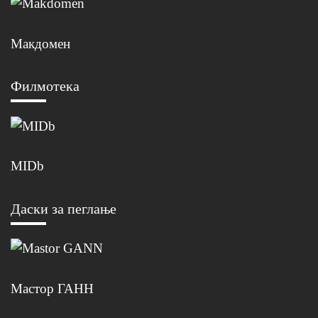
Макдомен
Филмотека
MIDb
Даски за пеглање
Мастор ГАНН