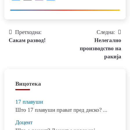
Претходна:
Следна:
Навигација
Сакам развод!
Нелегално
на
производство на
ракија
напис
Вицотека
17 плавуши
Што 17 плавуши прават пред диско?
...
Доцент