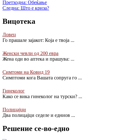
Претходна:
Обеќање
Следна:
Што е криза?
Вицотека
Ловец
Го прашале зајакот: Која е твоја
...
Женски чевли од 200 евра
Жена оди во аптека и прашува:
...
Симтоми на Ковид 19
Симптоми кога Вашата сопруга го
...
Гинеколог
Како се вика гинеколог на турски?
...
Полицајци
Два полицајци седеле и едниов
...
Решение се-во-едно