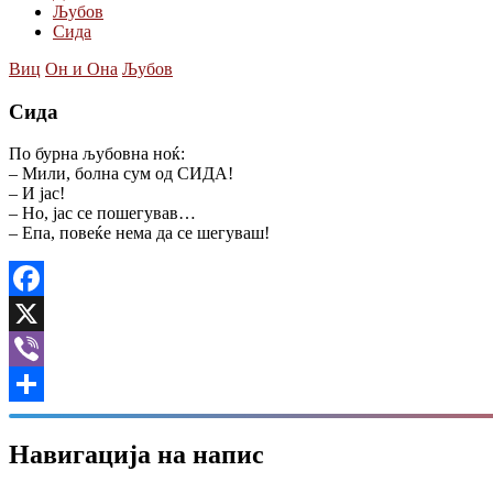
Љубов
Сида
Виц
Он и Она
Љубов
Сида
По бурна љубовна ноќ:
– Мили, болна сум од СИДА!
– И јас!
– Но, јас се пошегував…
– Епа, повеќе нема да се шегуваш!
Facebook
X
Viber
Share
Навигација на напис