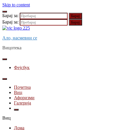
Skip to content
Барај за:
Барај за:
Ало, насмевни се
Вицотека
Фејсбук
Почетна
Виц
Афоризми
Галерија
Виц
Дома