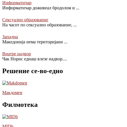
Информатичар
Информатичар доживеал бродолом и
...
Сексуално образование
На часот по сексуално образование,
...
Западна
Македонија нема територијани
...
Внатре надвор
Чак Норис еднаш влезе надвор.
...
Решение се-во-едно
Макдомен
Филмотека
MIDb