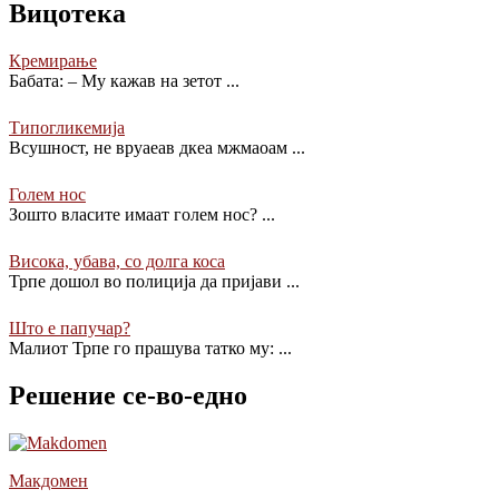
Вицотека
Кремирање
Бабата: – Му кажав на зетот
...
Типогликемија
Всушност, не вруаеав дкеа мжмаоам
...
Голем нос
Зошто власите имаат голем нос?
...
Висока, убава, со долга коса
Трпе дошол во полиција да пријави
...
Што е папучар?
Малиот Трпе го прашува татко му:
...
Решение се-во-едно
Макдомен