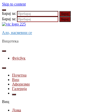
Skip to content
Барај за:
Барај за:
Ало, насмевни се
Вицотека
Фејсбук
Почетна
Виц
Афоризми
Галерија
Виц
Дома