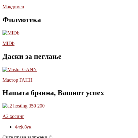
Макдомен
Филмотека
MIDb
Даски за пеглање
Мастор ГАНН
Нашата брзина, Вашиот успех
А2 хосинг
Фејсбук
Сите права задржани ©