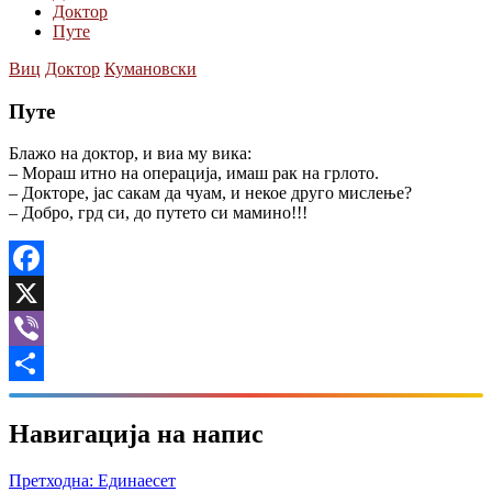
Доктор
Путе
Виц
Доктор
Кумановски
Путе
Блажо на доктор, и виа му вика:
– Мораш итно на операција, имаш рак на грлото.
– Докторе, јас сакам да чуам, и некое друго мислење?
– Добро, грд си, до путето си мамино!!!
Facebook
X
Viber
Share
Навигација на напис
Претходна:
Единаесет