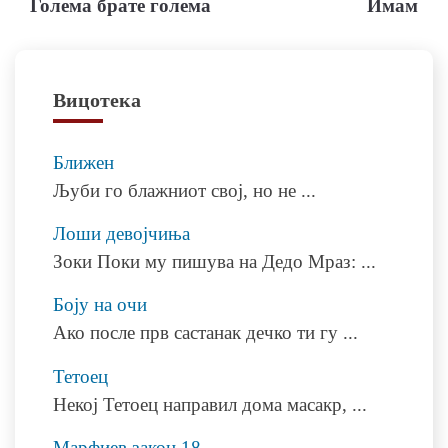
Голема брате голема
Имам
на
напис
Вицотека
Ближен
Љуби го блажниот свој, но не
...
Лоши девојчиња
Зоки Поки му пишува на Дедо Мраз:
...
Боју на очи
Ако после прв састанак дечко ти гу
...
Тетоец
Некој Тетоец направил дома масакр,
...
Марфиев закон 18