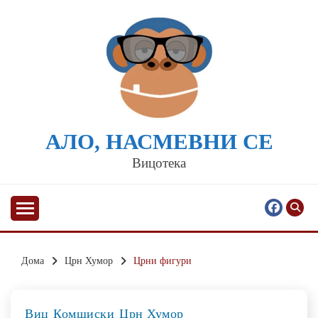
Skip
to
content
АЛО, НАСМЕВНИ СЕ
Вицотека
Дома
Црн Хумор
Црни фигури
Виц
Комшиски
Црн Хумор