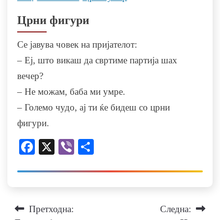
Црни фигури
Се јавува човек на пријателот:
– Еј, што викаш да свртиме партија шах
вечер?
– Не можам, баба ми умре.
– Големо чудо, ај ти ќе бидеш со црни
фигури.
Facebook
X
Viber
Share
Навигација
Претходна:
Следна: