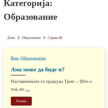
Категорија:
Образованиe
Дома
Образованиe
Страна 46
Виц
Образованиe
Ама може да биде и?
Наставничката го прашува Трпе: – Што е
тоа, во
…
Повеќе