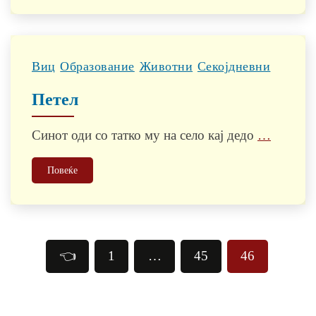
Виц
Образованиe
Животни
Секојдневни
Петел
Синот оди со татко му на село кај дедо
…
Повеќе
Posts
👈
1
…
45
46
pagination