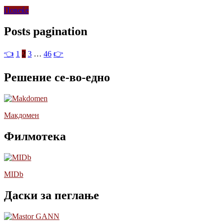
Повеќе
Posts pagination
👈
1
2
3
…
46
👉
Решение се-во-едно
Макдомен
Филмотека
MIDb
Даски за пеглање