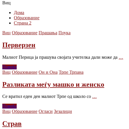
Виц
Дома
Образованиe
Страна 2
Виц
Образованиe
Прашања
Поука
Перверзен
Малиот Пeрица ја прашува својата учителка дали може да
…
Повеќе
Виц
Образованиe
Он и Она
Трпе Трпана
Разликата меѓу машко и женско
Се вратил еден ден малиот Трпе од школо со
…
Повеќе
Виц
Образованиe
Огласи
Зезалици
Страв