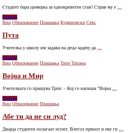
Студент бара цимерка за еднокреветен стан! Страв му е
…
Повеќе
Виц
Образованиe
Прашања
Кумановски
Секс
Пута
Учителка у школу им задава на деца задачу да
…
Повеќе
Виц
Образованиe
Прашања
Трпе Трпана
Војна и Мир
Учителката го прашува Трпе: – Кој го напиша “Војна
…
Повеќе
Виц
Образованиe
Прашања
Абе ти да не си луд?
Двајца студенти полагаат испит. Влегол првиот и еве ги
…