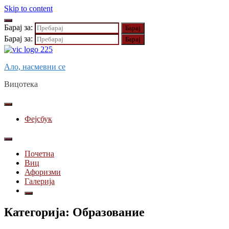
Skip to content
Барај за:
Барај за:
Ало, насмевни се
Вицотека
Фејсбук
Почетна
Виц
Афоризми
Галерија
Категорија:
Образованиe