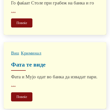
Го фаќаат Столе при грабеж на банка и го
…
Повеќе
Виц
Криминал
Фата те виде
Фата и Мујо одат во банка да извадат пари.
…
Повеќе