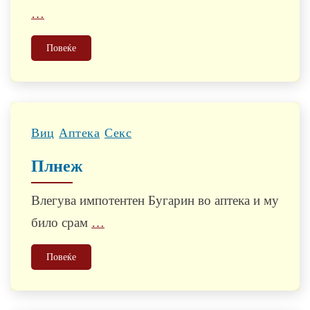
…
Повеќе
Виц
Аптека
Секс
Плнеж
Влегува импотентен Бугарин во аптека и му
било срам
…
Повеќе