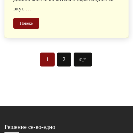
вкус
…
Повеќе
Posts
1
2
👉
pagination
Решение се-во-едно