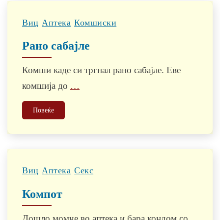
Виц
Аптека
Комшиски
Рано сабајле
Комши каде си тргнал рано сабајле. Еве
комшија до
…
Повеќе
Виц
Аптека
Секс
Компот
Дошло момче во аптека и бара кондом со