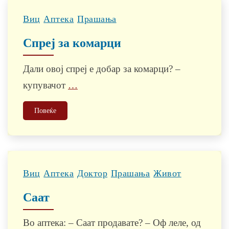
Виц
Аптека
Прашања
Спреј за комарци
Дали овој спреј е добар за комарци? –
купувачот
…
Повеќе
Виц
Аптека
Доктор
Прашања
Живот
Саат
Во аптека: – Саат продавате? – Оф леле, од