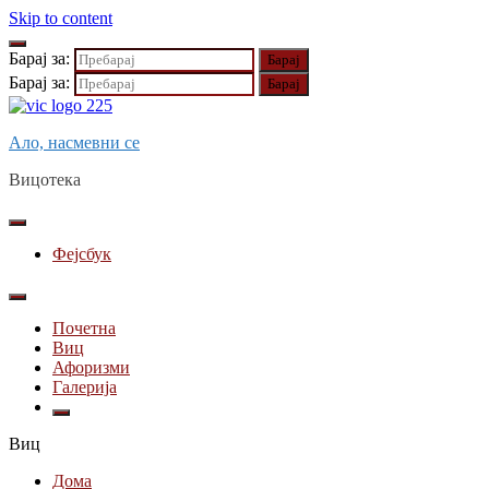
Skip to content
Барај за:
Барај за:
Ало, насмевни се
Вицотека
Фејсбук
Почетна
Виц
Афоризми
Галерија
Виц
Дома