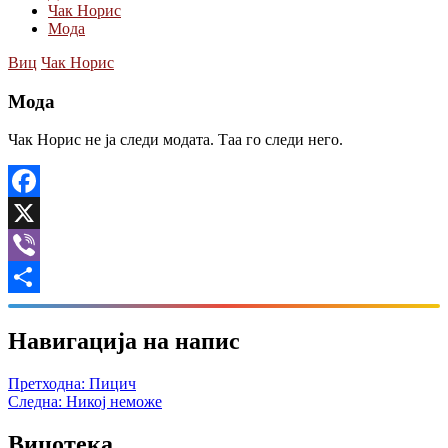
Чак Норис
Мода
Виц
Чак Норис
Мода
Чак Норис не ја следи модата. Таа го следи него.
Facebook
X
Viber
Share
Навигација на напис
Претходна:
Пицич
Следна:
Никој неможе
Вицотека