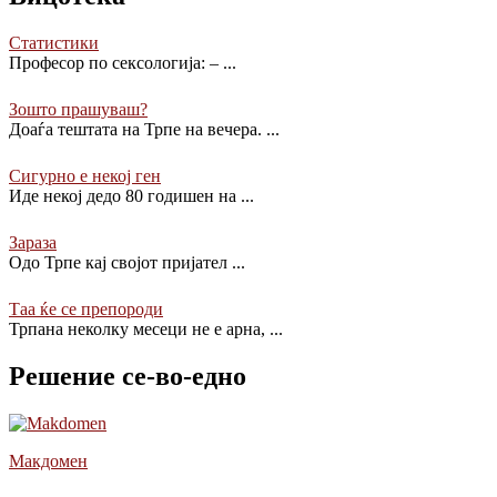
Статистики
Професор по сексологија: –
...
Зошто прашуваш?
Доаѓа тештата на Трпе на вечера.
...
Сигурно е некој ген
Иде некој дедо 80 годишен на
...
Зараза
Одо Трпе кај својот пријател
...
Таа ќе се препороди
Трпана неколку месеци не е арна,
...
Решение се-во-едно
Макдомен