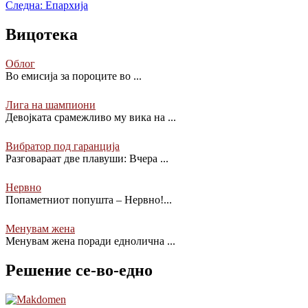
Следна:
Епархија
Вицотека
Облог
Во емисија за пороците во
...
Лига на шампиони
Девојката срамежливо му вика на
...
Вибратор под гаранција
Разговараат две плавуши: Вчера
...
Нервно
Попаметниот попушта – Нервно!
...
Менувам жена
Менувам жена поради еднолична
...
Решение се-во-едно