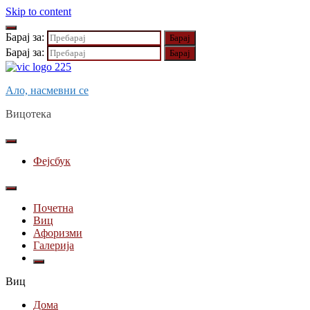
Skip to content
Барај за:
Барај за:
Ало, насмевни се
Вицотека
Фејсбук
Почетна
Виц
Афоризми
Галерија
Виц
Дома