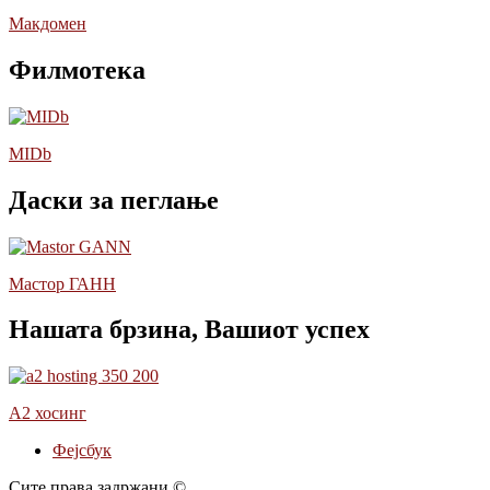
Макдомен
Филмотека
MIDb
Даски за пеглање
Мастор ГАНН
Нашата брзина, Вашиот успех
А2 хосинг
Фејсбук
Сите права задржани ©