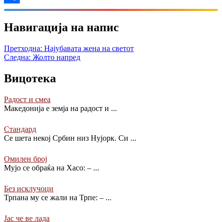
Share
Навигација на напис
Претходна:
Најубавата жена на светот
Следна:
Жолто напред
Вицотека
Радост и смеа
Македонија е земја на радост и
...
Стандард
Се шета некој Србин низ Нујорк. Си
...
Омилен број
Мујо се обраќа на Хасо: –
...
Без исклучоци
Трпана му се жали на Трпе: –
...
Јас че ве лада