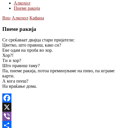
Алкохол
Пиеме ракија
Виц
Алкохол
Кафана
Пиеме ракија
Се среќаваат двајца стари пријатели:
Цветко, што правиш, како си?
Еве одам на проба во хор.
Хор?!
Ти и хор?
Што правиш таму?
Па, пиеме ракија, потоа преминуваме на пиво, па играме
карти.
А кога пееш?
На враќање дома.
Facebook
X
Viber