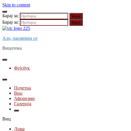
Skip to content
Барај за:
Барај за:
Ало, насмевни се
Вицотека
Фејсбук
Почетна
Виц
Афоризми
Галерија
Виц
Дома