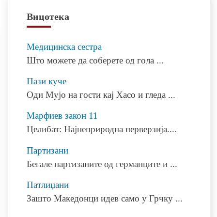
Вицотека
Медицинска сестра
Што можете да соберете од гола
...
Пази куче
Оди Мујо на гости кај Хасо и гледа
...
Марфиев закон 11
Целибат: Најнеприродна перверзија.
...
Партизани
Бегале партизаните од германците и
...
Патлиџани
Зашто Македонци идев само у Грчку
...