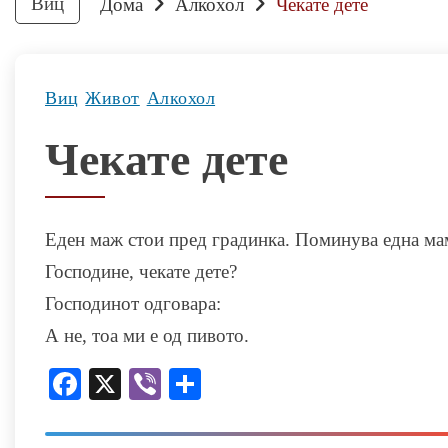
Виц
Дома
Алкохол
Чекате дете
Виц
Живот
Алкохол
Чекате дете
Еден маж стои пред градинка. Поминува една ма
Господине, чекате дете?
Господинот одговара:
А не, тоа ми е од пивото.
Facebook
X
Viber
Share