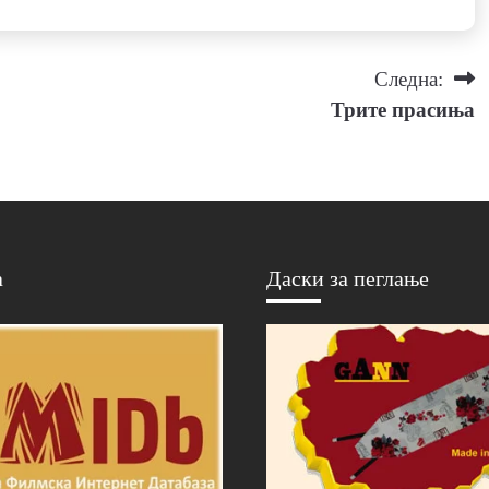
Следна:
Трите прасиња
а
Даски за пеглање