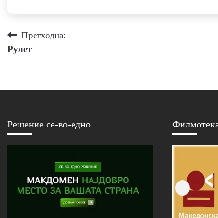
Навигација
Претходна:
Рулет
на
напис
Решение се-во-едно
Филмотек