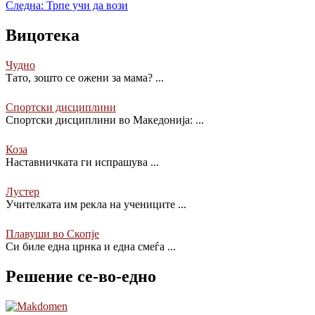
Следна:
Трпе учи да вози
Вицотека
Чудно
Тато, зошто се ожени за мама?
...
Спортски дисциплини
Спортски дисциплини во Македонија:
...
Коза
Наставничката ги испрашува
...
Лустер
Учителката им рекла на учениците
...
Плавуши во Скопје
Си биле една црнка и една смеѓa
...
Решение се-во-едно