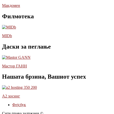
Макдомен
Филмотека
MIDb
Даски за пеглање
Мастор ГАНН
Нашата брзина, Вашиот успех
А2 хосинг
Фејсбук
Сите права задржани ©