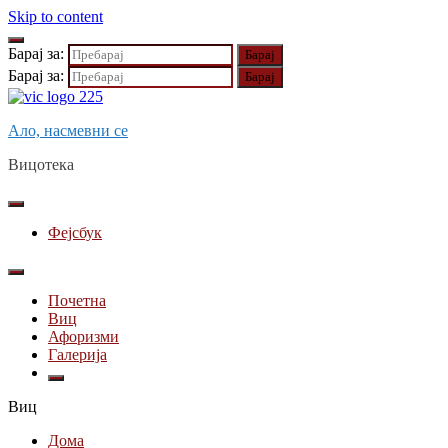
Skip to content
Барај за:
Барај за:
Ало, насмевни се
Вицотека
Фејсбук
Почетна
Виц
Афоризми
Галерија
Виц
Дома