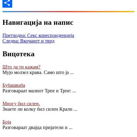
Viber
Share
Навигација на напис
Претходна:
Секс кореспонденција
Следна:
Вкочанет и тврд
Вицотека
Што да ти кажам?
Мујо молзел крава. Само што ја
...
Бубашваба
Разговараат малиот Трпе и Трпе:
...
Многу бил силен.
Знаете ли колку бил силен Крали
...
Боја
Разговараат двајца пријатели и
...