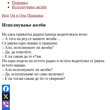
Прашања
Исполнување желби
Виц
Он и Она
Прашања
Исполнување желби
На една приватна радиостаница водителката вели:
– А сега на ред се вашите желби…
Се јавува едно машко и прашува:
– Ало, исполнувате ли желби?
– Да, да повелете.
– Е па сакам да те е*ам.
По една недела на истото радио и истата водителка се јавува
истото машко.
– Ало исполнувате ли желби?
– Да, исполнуваме но само музички!
– Е па тогаш сакам да ти го свирнам?
Facebook
X