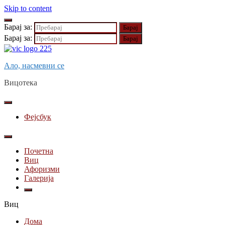
Skip to content
Барај за:
Барај за:
Ало, насмевни се
Вицотека
Фејсбук
Почетна
Виц
Афоризми
Галерија
Виц
Дома