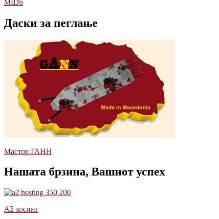
MIDb
Даски за пеглање
Мастор ГАНН
Нашата брзина, Вашиот успех
А2 хосинг