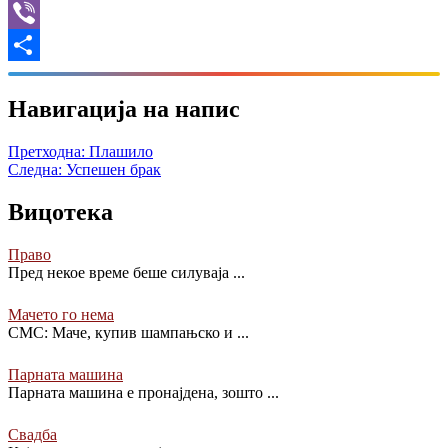
X
Viber
Share
Навигација на напис
Претходна:
Плашило
Следна:
Успешен брак
Вицотека
Право
Пред некое време беше силуваја
...
Мачето го нема
СМС: Маче, купив шампањско и
...
Парната машина
Парната машина е пронајдена, зошто
...
Свадба