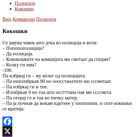
Полиција
Кокошки
Виц
Комшиски
Полиција
Кокошки
Се јавува човек што дтка во полиција и вели:
– Попопополиција?
– Да полиција.
– Кококошките на комшијата ми сметаат да спијам?
– Колку ги има?
-100.
Па избркај ги – му велат од полицијата.
– Па ииизззбркав 90 но ооосстанатите ми сссметаат.
– Па избркај ги и тие.
– Изззбркав 9 но тоа што осстттана пак ми ссссмета.
– Па отерај го и тоа во пичку матер.
– Па ја почнав да викам идитеее у пипипипи, и сите кокошки
се вратија.
Facebook