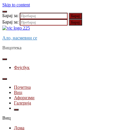
Skip to content
Барај за:
Барај за:
Ало, насмевни се
Вицотека
Фејсбук
Почетна
Виц
Афоризми
Галерија
Виц
Дома