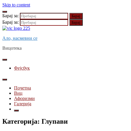
Skip to content
Барај за:
Барај за:
Ало, насмевни се
Вицотека
Фејсбук
Почетна
Виц
Афоризми
Галерија
Категорија:
Глупави