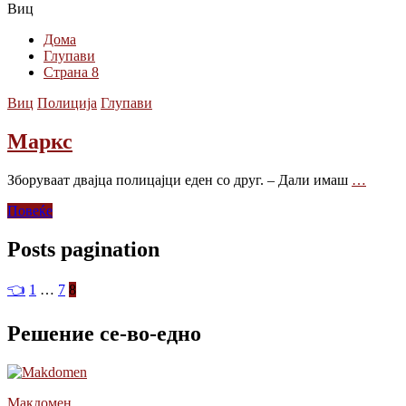
Виц
Дома
Глупави
Страна 8
Виц
Полиција
Глупави
Маркс
Зборуваат двајца полицајци еден со друг. – Дали имаш
…
Повеќе
Posts pagination
👈
1
…
7
8
Решение се-во-едно
Макдомен