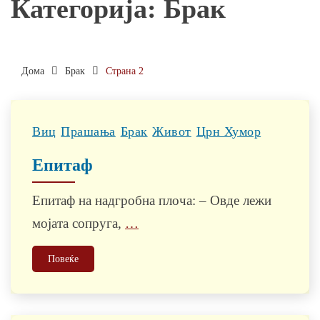
Категорија:
Брак
Дома
Брак
Страна 2
Виц
Прашања
Брак
Живот
Црн Хумор
Епитаф
Епитаф на надгробна плоча: – Овде лежи
мојата сопруга,
…
Повеќе