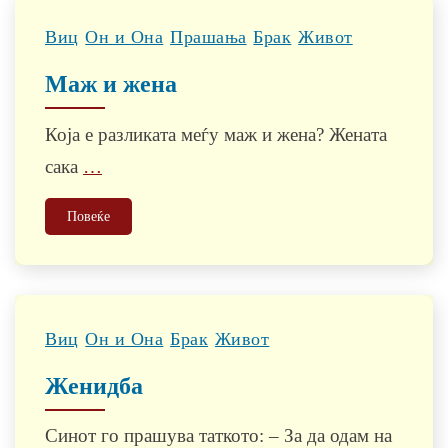
Виц
Он и Она
Прашања
Брак
Живот
Маж и жена
Која е разликата меѓу маж и жена? Жената
сака
…
Повеќе
Виц
Он и Она
Брак
Живот
Женидба
Синот го прашува таткото: – За да одам на