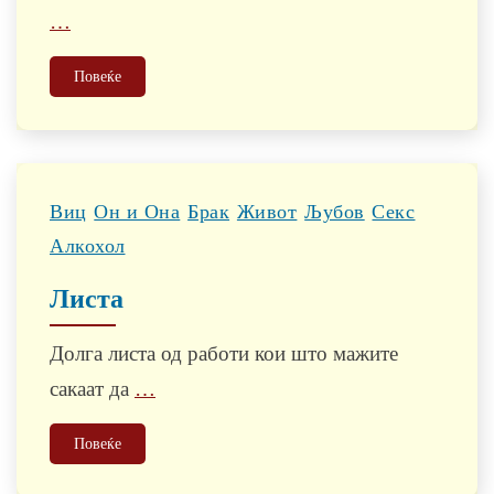
…
Повеќе
Виц
Он и Она
Брак
Живот
Љубов
Секс
Алкохол
Листа
Долга листа од работи кои што мажите
сакаат да
…
Повеќе