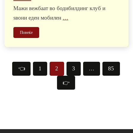
Мажи вежбаат во бодибилдинг клуб и
ѕвони еден мобилен
…
Повеќе
Posts
👈
1
2
3
…
85
pagination
👉