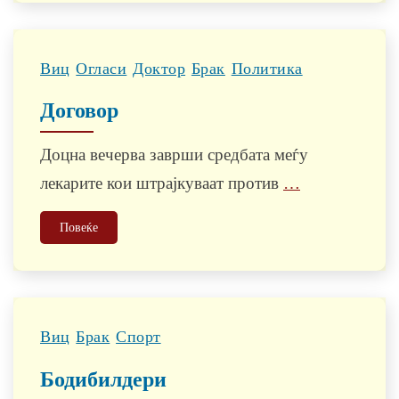
Виц
Огласи
Доктор
Брак
Политика
Договор
Доцна вечерва заврши средбата меѓу
лекарите кои штрајкуваат против
…
Повеќе
Виц
Брак
Спорт
Бодибилдери